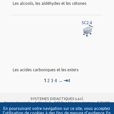
Les alcools, les aldéhydes et les cétones
SC2.4
Les acides carboniques et les esters
⇥
1
2
3
4
→
4
SYSTEMES DIDACTIQUES s.a.r.l.
Savoie Hexapole - Actipole 3 - 242 Rue Maurice Herzog - F 73420
VIVIERS DU LAC
En poursuivant votre navigation sur ce site, vous acceptez
Tel :
04 56 42 80 70
| Fax :
04 56 42 80 71
l’utilisation de cookies à des fins de mesure d'audience.
En