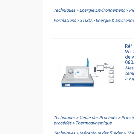
Techniques > Energie Environnement > Pil
Formations > STI2D > Energie & Environ
Réf
WL 
de v
060
Mesu
temp
à va
Techniques > Génie des Procédés > Princi
procédés > Thermodynamique
Techniques > Mécanique des fluides > T