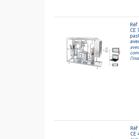
Réf
CE 
past
ave
avec
com
l’in
Réf
CE 