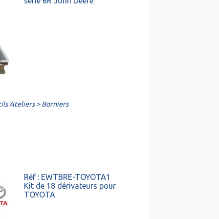
série 6R John Deere
ls Ateliers > Borniers
Réf : EWTBRE-TOYOTA1
Kit de 18 dérivateurs pour
TOYOTA