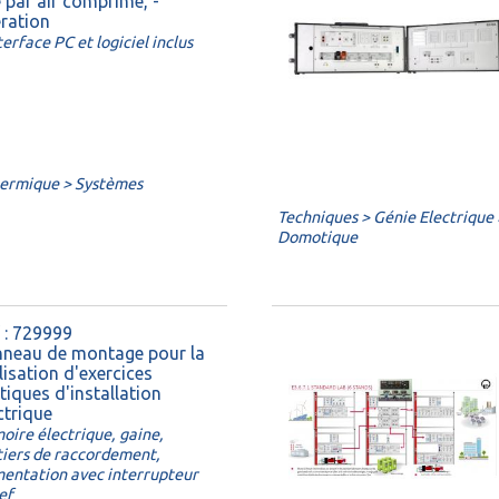
 par air comprimé, -
ration
erface PC et logiciel inclus
hermique > Systèmes
Techniques > Génie Electrique >
Domotique
 : 729999
nneau de montage pour la
lisation d'exercices
tiques d'installation
ctrique
oire électrique, gaine,
tiers de raccordement,
mentation avec interrupteur
lef