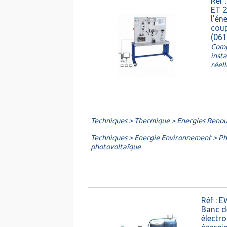
Réf
ET 2
l'én
coup
(061
Comp
inst
réel
Techniques > Thermique > Energies Renou
Techniques > Energie Environnement > Ph
photovoltaïque
Réf :
Banc d
électr