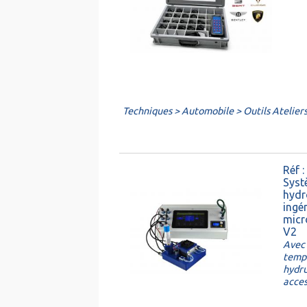
Techniques > Automobile > Outils Ateliers
Réf 
Syst
hydr
ingén
micr
V2
Avec 
tempé
hydru
acces