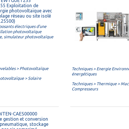
 : EWTGUET255
55 Exploitation de
ergie photovoltaïque avec
lage réseau ou site isolé
.25500)
osants électriques d'une
allation photovoltaïque
le, simulateur photovoltaïque
velables > Photovoltaïque
Techniques > Energie Environ
énergétiques
otovoltaïque > Solaire
Techniques > Thermique > Mach
Compresseurs
 EWTEN-CAES00000
e gestion et conversion
opneumatique, stockage