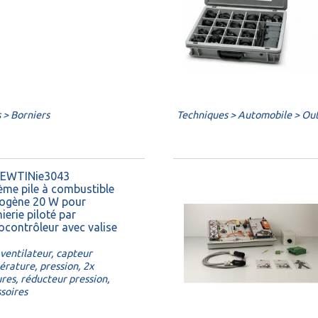
 > Borniers
Techniques > Automobile > Outi
: EWTINie3043
ème pile à combustible
ogène 20 W pour
ierie piloté par
ocontrôleur avec valise
ventilateur, capteur
rature, pression, 2x
res, réducteur pression,
soires