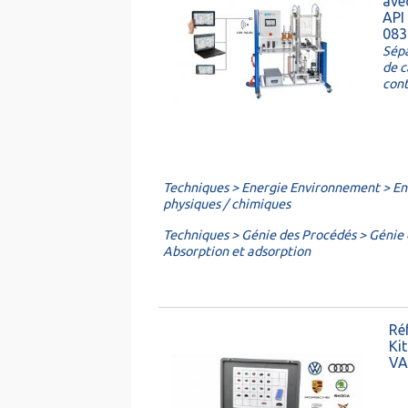
ave
API 
083
Sép
de c
con
Techniques > Energie Environnement > En
physiques / chimiques
Techniques > Génie des Procédés > Génie
Absorption et adsorption
Ré
Ki
VA