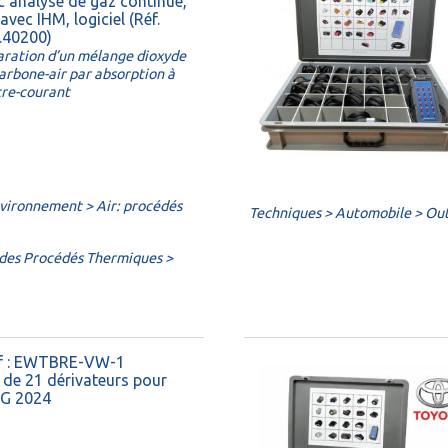
c analyse de gaz continue,
avec IHM, logiciel (Réf.
.40200)
aration d’un mélange dioxyde
arbone-air par absorption à
tre-courant
vironnement > Air: procédés
Techniques > Automobile > Outi
 des Procédés Thermiques >
f : EWTBRE-VW-1
t de 21 dérivateurs pour
G 2024