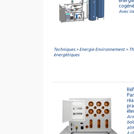
énergie
cogéné
Avec int
Techniques > Energie Environnement > T
énergétiques
Réf
Pa
réa
pra
éle
Arm
boî
ali
à c