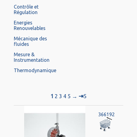
Contrôle et
Régulation
Energies
Renouvelables
Mécanique des
fluides
Mesure &
Instrumentation
Thermodynamique
⇥
1
2
3
4
5
→
5
366192