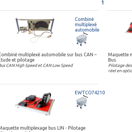
1
Combiné
multiplexé
automobile
Combiné multiplexé automobile sur bus CAN –
Maquette m
Etude et pilotage
Bus
Bus CAN High Speed et CAN Low Speed
Pilotage des 
réel en opt
EWTCO74210
Maquette multiplexage bus LIN - Pilotage