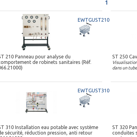
1
EWTGUST210
ST 210 Panneau pour analyse du
ST 250 Cavi
comportement de robinets sanitaires (Réf.
Visualisatio
066.21000)
dans un tube
EWTGUST310
ST 310 Installation eau potable avec système
ST 320 Pan
de sécurité, réduction pression, anti retour
conduites s