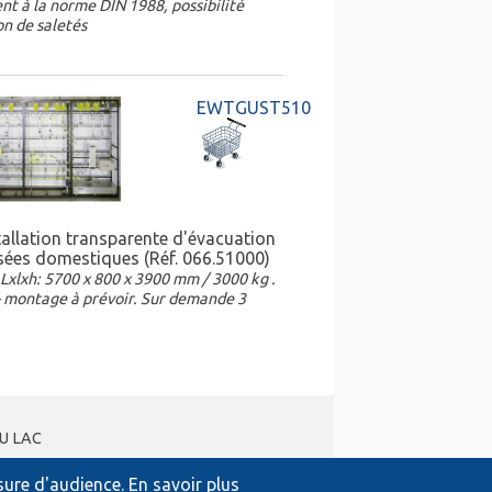
t à la norme DIN 1988, possibilité
on de saletés
EWTGUST510
tallation transparente d'évacuation
sées domestiques (Réf. 066.51000)
Lxlxh: 5700 x 800 x 3900 mm / 3000 kg .
 - montage à prévoir. Sur demande 3
DU LAC
esure d'audience.
En savoir plus