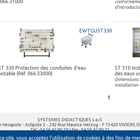
(066.31000
conformémen
d'introducti
EWTGUST330
ST 330 Protection des conduites d'eau
ST 510 Ins
potable (Réf. 066.33000)
des eaux u
Dimensions: 
Installation
1
SYSTEMES DIDACTIQUES s.a.r.l.
e Hexapole - Actipole 3 - 242 Rue Maurice Herzog - F 73420 VIVIERS 
Tel :
04 56 42 80 70
| Fax :
04 56 42 80 71
xavier.granjon@systemes-didactiques.fr
e site, vous acceptez l’utilisation de cookies à des fins de m
www.systemes-didactiques.fr