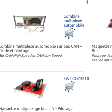
1
Combiné
multiplexé
automobile
Combiné multiplexé automobile sur bus CAN –
Maquette m
Etude et pilotage
Bus
Bus CAN High Speed et CAN Low Speed
Pilotage des 
réel en opt
EWTCO74210
Maquette multiplexage bus LIN - Pilotage