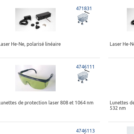
471831
Laser He-Ne, polarisé linéaire
Laser He-N
4746111
Lunettes de protection laser 808 et 1064 nm
Lunettes de
532 nm
4746113