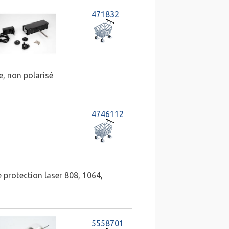
471832
e, non polarisé
4746112
 protection laser 808, 1064,
5558701