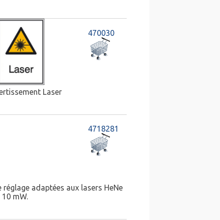
470030
vertissement Laser
4718281
e réglage adaptées aux lasers HeNe
à 10 mW.