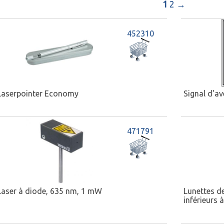
1
2
→
452310
Laserpointer Economy
Signal d'a
471791
Laser à diode, 635 nm, 1 mW
Lunettes d
inférieurs 