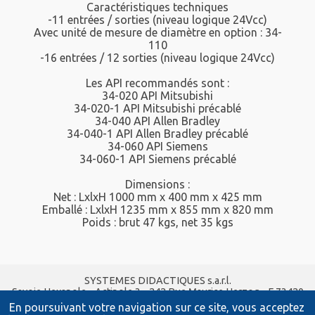
Caractéristiques techniques
-11 entrées / sorties (niveau logique 24Vcc)
Avec unité de mesure de diamètre en option : 34-
110
-16 entrées / 12 sorties (niveau logique 24Vcc)
Les API recommandés sont :
34-020 API Mitsubishi
34-020-1 API Mitsubishi précablé
34-040 API Allen Bradley
34-040-1 API Allen Bradley précablé
34-060 API Siemens
34-060-1 API Siemens précablé
Dimensions :
Net : LxlxH 1000 mm x 400 mm x 425 mm
Emballé : LxlxH 1235 mm x 855 mm x 820 mm
Poids : brut 47 kgs, net 35 kgs
SYSTEMES DIDACTIQUES s.a.r.l.
Savoie Hexapole - Actipole 3 - 242 Rue Maurice Herzog - F 73420
VIVIERS DU LAC
En poursuivant votre navigation sur ce site, vous acceptez
Tel :
04 56 42 80 70
| Fax :
04 56 42 80 71