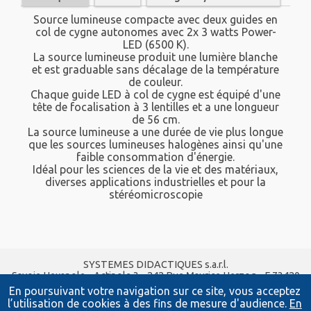
Source lumineuse compacte avec deux guides en
col de cygne autonomes avec 2x 3 watts Power-
LED (6500 K).
La source lumineuse produit une lumière blanche
et est graduable sans décalage de la température
de couleur.
Chaque guide LED à col de cygne est équipé d'une
tête de focalisation à 3 lentilles et a une longueur
de 56 cm.
La source lumineuse a une durée de vie plus longue
que les sources lumineuses halogènes ainsi qu'une
faible consommation d'énergie.
Idéal pour les sciences de la vie et des matériaux,
diverses applications industrielles et pour la
stéréomicroscopie
SYSTEMES DIDACTIQUES s.a.r.l.
Savoie Hexapole - Actipole 3 - 242 Rue Maurice Herzog - F 73420
VIVIERS DU LAC
En poursuivant votre navigation sur ce site, vous acceptez
Tel :
04 56 42 80 70
| Fax :
04 56 42 80 71
l’utilisation de cookies à des fins de mesure d'audience.
En
xavier.granjon@systemes-didactiques.fr