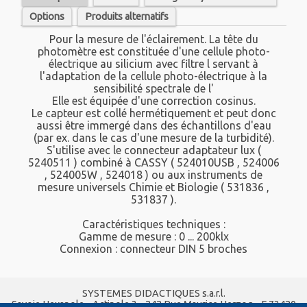
Options
Produits alternatifs
Pour la mesure de l'éclairement. La tête du
photomètre est constituée d'une cellule photo-
électrique au silicium avec filtre l servant à
l'adaptation de la cellule photo-électrique à la
sensibilité spectrale de l'
Elle est équipée d'une correction cosinus.
Le capteur est collé hermétiquement et peut donc
aussi être immergé dans des échantillons d'eau
(par ex. dans le cas d'une mesure de la turbidité).
S'utilise avec le connecteur adaptateur lux (
5240511 ) combiné à CASSY ( 524010USB , 524006
, 524005W , 524018 ) ou aux instruments de
mesure universels Chimie et Biologie ( 531836 ,
531837 ).
Caractéristiques techniques :
Gamme de mesure : 0 ... 200klx
Connexion : connecteur DIN 5 broches
SYSTEMES DIDACTIQUES s.a.r.l.
Savoie Hexapole - Actipole 3 - 242 Rue Maurice Herzog - F 73420