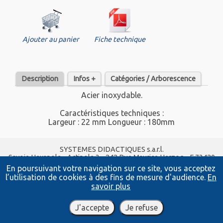
Ajouter au panier
Fiche technique
Description
Infos +
Catégories / Arborescence
Acier inoxydable.
Caractéristiques techniques :
Largeur : 22 mm Longueur : 180mm
SYSTEMES DIDACTIQUES s.a.r.l.
Savoie Hexapole - Actipole 3 - 242 Rue Maurice Herzog - F 73420
VIVIERS DU LAC
En poursuivant votre navigation sur ce site, vous acceptez
Tel :
04 56 42 80 70
| Fax :
04 56 42 80 71
l’utilisation de cookies à des fins de mesure d'audience.
En
xavier.granjon@systemes-didactiques.fr
savoir plus
www.systemes-didactiques.fr
Conditions Générales de Vente
-
Mentions Légales
J'accepte
Je refuse