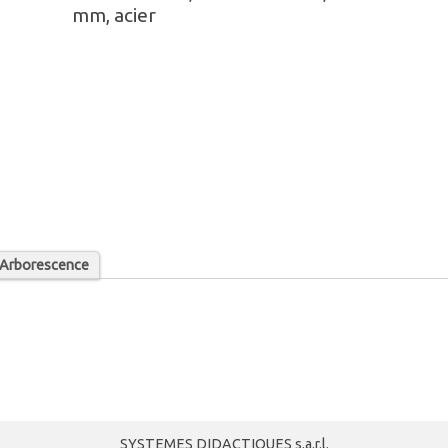
mm, acier
/ Arborescence
SYSTEMES DIDACTIQUES s.a.r.l.