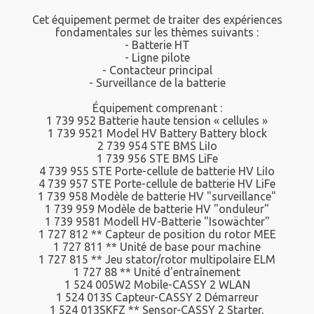
Cet équipement permet de traiter des expériences
fondamentales sur les thèmes suivants :
- Batterie HT
- Ligne pilote
- Contacteur principal
- Surveillance de la batterie
Équipement comprenant :
1 739 952 Batterie haute tension « cellules »
1 739 9521 Model HV Battery Battery block
2 739 954 STE BMS LiIo
1 739 956 STE BMS LiFe
4 739 955 STE Porte-cellule de batterie HV LiIo
4 739 957 STE Porte-cellule de batterie HV LiFe
1 739 958 Modèle de batterie HV "surveillance"
1 739 959 Modèle de batterie HV "onduleur"
1 739 9581 Modell HV-Batterie "Isowächter"
1 727 812 ** Capteur de position du rotor MEE
1 727 811 ** Unité de base pour machine
1 727 815 ** Jeu stator/rotor multipolaire ELM
1 727 88 ** Unité d'entraînement
1 524 005W2 Mobile-CASSY 2 WLAN
1 524 013S Capteur-CASSY 2 Démarreur
1 524 013SKFZ ** Sensor-CASSY 2 Starter,