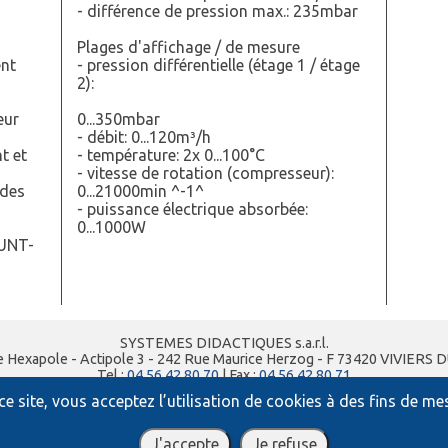
- différence de pression max.: 235mbar
Plages d'affichage / de mesure
ent
- pression différentielle (étage 1 / étage
2):
eur
0...350mbar
- débit: 0...120m³/h
t et
- température: 2x 0...100°C
- vitesse de rotation (compresseur):
 des
0...21000min ^-1^
- puissance électrique absorbée:
0...1000W
GUNT-
SYSTEMES DIDACTIQUES s.a.r.l.
e Hexapole - Actipole 3 - 242 Rue Maurice Herzog - F 73420 VIVIERS 
Tel :
04 56 42 80 70
| Fax :
04 56 42 80 71
xavier.granjon@systemes-didactiques.fr
e site, vous acceptez l’utilisation de cookies à des fins de m
www.systemes-didactiques.fr
Conditions Générales de Vente
-
Mentions Légales
J'accepte
Je refuse