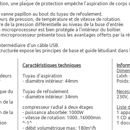
ation, une plaque de protection empêche l'aspiration de corps d
e vanne papillon au bout du tuyau de refoulement.
eurs de pression, de température et de vitesse de rotation.
 de la pression différentielle au niveau de la buse d'entrée.
microprocesseur est bien protégée à l'intérieur du boîtier.
 microprocesseur présente tous les avantages offerts par la réa
intermédiaire d'un câble USB.
ucturée expose les principes de base et guide létudiant dans l
Caractéristiques techniques
Inform
Dimen
ndeurs
Tuyau d'aspiration
Lxlxh
r
- diamètre intérieur: 44mm
Poids:
ique du
Tuyau de refoulement
Neces
- diamètre intérieur: 34mm
230V,
n de la
compresseur radial à deux étages
Liste 
n de la
- puissance absorbée: 1000W
1 appa
- vitesse de rotation: 1000...16000min
1 CD a
sion
^-1^
1 doc
- débit volumétrique max.: 180m³/h