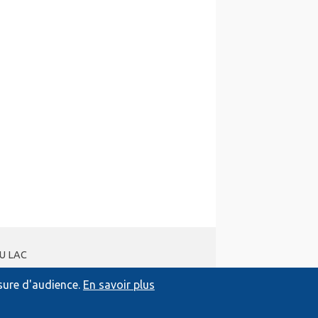
DU LAC
esure d'audience.
En savoir plus