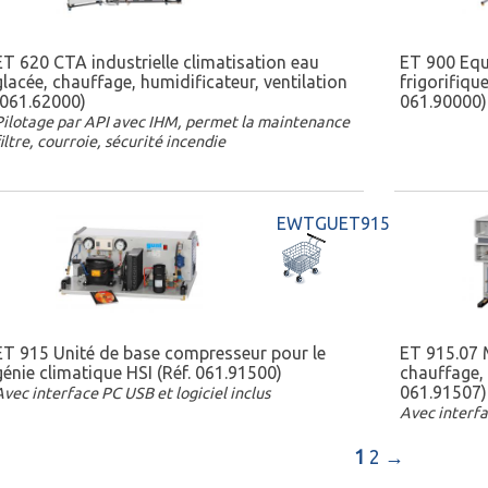
ET 620 CTA industrielle climatisation eau
ET 900 Equ
glacée, chauffage, humidificateur, ventilation
frigorifiqu
(061.62000)
061.90000)
Pilotage par API avec IHM, permet la maintenance
filtre, courroie, sécurité incendie
EWTGUET915
ET 915 Unité de base compresseur pour le
ET 915.07 
génie climatique HSI (Réf. 061.91500)
chauffage, 
061.91507)
Avec interface PC USB et logiciel inclus
Avec interfa
1
2
→