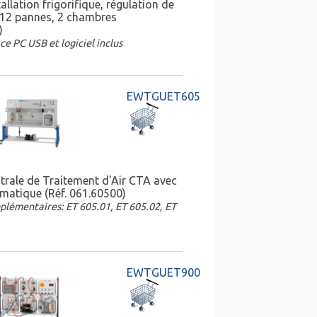
allation frigorifique, régulation de
 12 pannes, 2 chambres
)
ce PC USB et logiciel inclus
EWTGUET605
trale de Traitement d'Air CTA avec
imatique (Réf. 061.60500)
plémentaires: ET 605.01, ET 605.02, ET
EWTGUET900