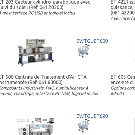
ET 203 Capteur cylindro-parabolique avec
ET 422 Inst
suivi du soleil (Réf. 061.20300)
puissance,
(061.42200
Avec interface PC USB et logiciel inclus
Avec interfa
EWTGUET600
ET 600 Centrale de Traitement d'Air CTA
ET 605 Cen
instrumentée (Réf. 061.60000)
enceinte cl
Composants industriels, PAC, humidificateur à
Options com
vapeur, chauffage, interface PC USB, logiciel inclus
605.03
EWTGUET620