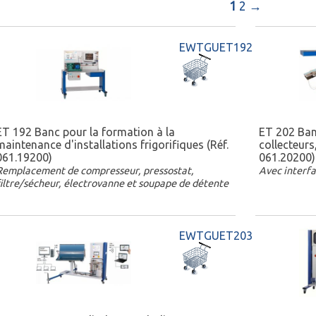
1
2
→
EWTGUET192
ET 192 Banc pour la formation à la
ET 202 Ban
maintenance d'installations frigorifiques (Réf.
collecteurs,
061.19200)
061.20200)
Remplacement de compresseur, pressostat,
Avec interfa
filtre/sécheur, électrovanne et soupape de détente
EWTGUET203