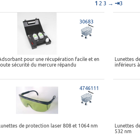
⇥
1
2
3
→
3
30683
Adsorbant pour une récupération facile et en
Lunettes d
toute sécurité du mercure répandu
inférieurs 
4746111
Lunettes de protection laser 808 et 1064 nm
Lunettes de
532 nm