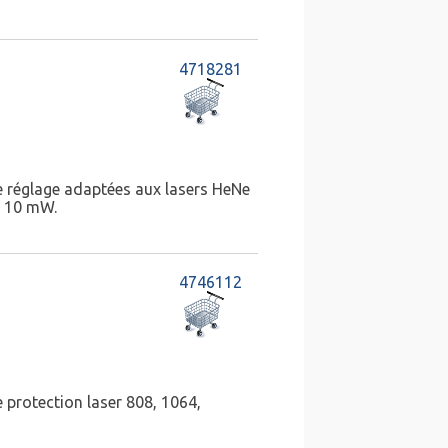
4718281
e réglage adaptées aux lasers HeNe
à 10 mW.
4746112
 protection laser 808, 1064,