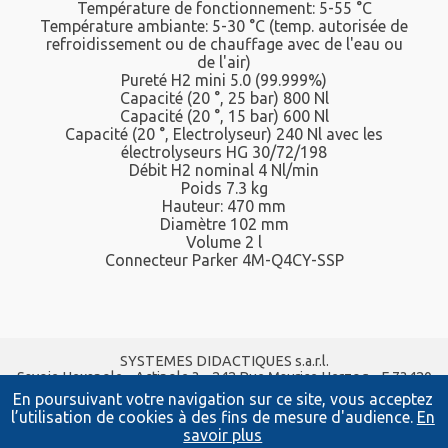
Température de fonctionnement: 5-55 °C
Température ambiante: 5-30 °C (temp. autorisée de
refroidissement ou de chauffage avec de l'eau ou
de l'air)
Pureté H2 mini 5.0 (99.999%)
Capacité (20 °, 25 bar) 800 Nl
Capacité (20 °, 15 bar) 600 Nl
Capacité (20 °, Electrolyseur) 240 Nl avec les
électrolyseurs HG 30/72/198
Débit H2 nominal 4 Nl/min
Poids 7.3 kg
Hauteur: 470 mm
Diamètre 102 mm
Volume 2 l
Connecteur Parker 4M-Q4CY-SSP
SYSTEMES DIDACTIQUES s.a.r.l.
Savoie Hexapole - Actipole 3 - 242 Rue Maurice Herzog - F 73420
VIVIERS DU LAC
En poursuivant votre navigation sur ce site, vous acceptez
Tel :
04 56 42 80 70
| Fax :
04 56 42 80 71
l’utilisation de cookies à des fins de mesure d'audience.
En
xavier.granjon@systemes-didactiques.fr
savoir plus
www.systemes-didactiques.fr