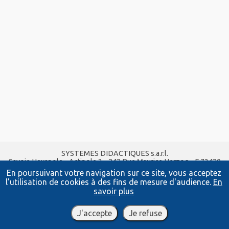
SYSTEMES DIDACTIQUES s.a.r.l.
Savoie Hexapole - Actipole 3 - 242 Rue Maurice Herzog - F 73420
VIVIERS DU LAC
En poursuivant votre navigation sur ce site, vous acceptez
Tel :
04 56 42 80 70
| Fax :
04 56 42 80 71
l’utilisation de cookies à des fins de mesure d'audience.
En
xavier.granjon@systemes-didactiques.fr
savoir plus
www.systemes-didactiques.fr
Conditions Générales de Vente
-
Mentions Légales
J'accepte
Je refuse