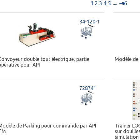
⇥
1
2
3
4
5
→
6
34-120-1
Convoyeur double tout électrique, partie
Modèle de 
opérative pour API
728741
Modèle de Parking pour commande par API
Trainer LO
TM
sur douille
simulation