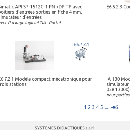
Simatic API S7-1512C-1 PN +DP TP avec
E6.5.2.3 C
boitiers d'entrées sorties en fiche 4 mm,
simutateur d'entrées
avec Package logiciel TIA - Portal
E6.7.2.1
E6.7.2.1 Modèle compact mécatronique pour
IA 130 Mod
trois stations
simulateur 
058.13000)
pour parties
⇥
1
2
3
4
5
→
6
SYSTEMES DIDACTIQUES s.a.r.l.