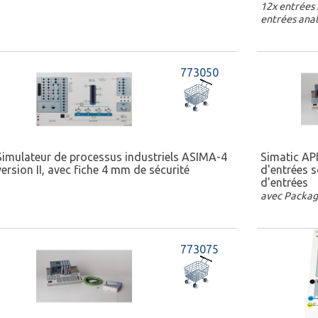
12x entrées 
entrées anal
773050
Simulateur de processus industriels ASIMA-4
Simatic AP
version II, avec fiche 4 mm de sécurité
d'entrées s
d'entrées
avec Package
773075