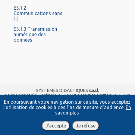
E5.1.2
Communications sans
fil
E5.1.3 Transmission
numérique des
données
SYSTEMES DIDACTIQUES s.a.r.l.
Savoie Hexapole - Actipole 3 - 242 Rue Maurice Herzog - F 73420
VIVIERS DU LAC
En poursuivant votre navigation sur ce site, vous acceptez
Tel :
04 56 42 80 70
| Fax :
04 56 42 80 71
l’utilisation de cookies à des fins de mesure d'audience.
En
xavier.granjon@systemes-didactiques.fr
savoir plus
www.systemes-didactiques.fr
Conditions Générales de Vente
-
Mentions Légales
J'accepte
Je refuse