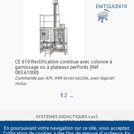
EWTGUCE610
CE 610 Rectification continue avec colonne à
garnissage ou à plateaux perforés (Réf.
083.61000)
Commande par API, IHM écran tactile, avec logiciel
inclus
1
2
→
SYSTEMES DIDACTIQUES s.a.r.l.
Savoie Hexapole - Actipole 3 - 242 Rue Maurice Herzog - F 73420
VIVIERS DU LAC
En poursuivant votre navigation sur ce site, vous acceptez
Tel :
04 56 42 80 70
| Fax :
04 56 42 80 71
l’utilisation de cookies à des fins de mesure d'audience.
En