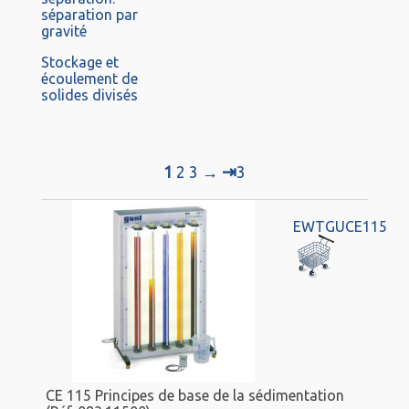
séparation par
gravité
Stockage et
écoulement de
solides divisés
⇥
1
2
3
→
3
EWTGUCE115
CE 115 Principes de base de la sédimentation