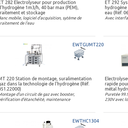
ET 282 Electrolyseur pour production
ET 292 Sys
d'hydrogène 1m3/h, 40 bar max (PEM),
hydrogène 
traitement et stockage
eau (Réf. 0
Banc mobile, logiciel d'acquisition, sytème de
Avec interfa
traitement de l'eau
EWTGUMT220
MT 220 Station de montage, suralimentation
Electrolys
gaz dans la technologie de l'hydrogène (Réf.
rapide pou
051.22000)
métal hydr
Montage d'un circuit de gaz avec booster,
Puretée 99.9
vérification d’étanchéité, maintenance
230V avec lo
EWTHC1304