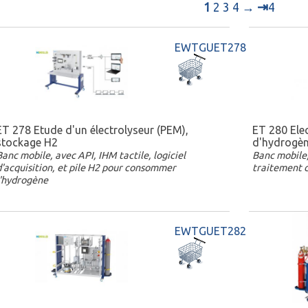
⇥
1
2
3
4
→
4
EWTGUET278
ET 278 Etude d'un électrolyseur (PEM),
ET 280 Ele
stockage H2
d'hydrogèn
Banc mobile, avec API, IHM tactile, logiciel
Banc mobile,
d'acquisition, et pile H2 pour consommer
traitement d
l'hydrogène
EWTGUET282