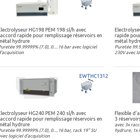
Electrolyseur HG198 PEM 198 sl/h avec
Electrolys
raccord rapide pour remplissage réservoirs en
rapide pou
métal hydrure
métal hydr
Puretée 99.99999% (7.0), 0....16 bar avec logiciel
Puretée 99.9
d'acquisition
230V avec lo
EWTHC1312
Electrolyseur HG240 PEM 240 sl/h avec
Flexible d
raccord rapide pour remplissage réservoirs en
3 réservoi
métal hydrure
avec 3x racc
Puretée 99.99999% (7.0), 0....16 bar, rack 19" 5U
hydrure, 1x 
avec logiciel d'acquisition