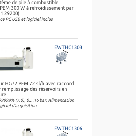
tème de pile à combustible
PEM 300 W à refroidissement par
61.29200)
ce PC USB et logiciel inclus
EWTHC1303
eur HG72 PEM 72 sl/h avec raccord
r remplissage des réservoirs en
ure
9999% (7.0), 0....16 bar, Alimentation
giciel d'acquisition
EWTHC1306