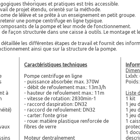
agogiques théoriques et pratiques est très accessible.
vail de projet étendu, orienté sur la méthode.
tonome de lélève et se prête à un enseignement en petit groupe.
etenir une pompe centrifuge en ligne typique.
s composants de la pompe et leur mode de fonctionnement.
 de façon structurée dans une caisse à outils. Le montage et
étaillée les différentes étapes de travail et fournit des info
nctionnement ainsi que sur la structure de la pompe.
Caractéristiques techniques
Inform
Dimen
e
Pompe centrifuge en ligne
Lxlxh:
s
- puissance absorbée: max. 370W
Poids:
- débit de refoulement max.: 13m3/h
nt à
- hauteur de refoulement max.: 11m
Liste 
n
- vitesse de rotation: 2830min-1
1 kit
- raccord daspiration: DN32
1 jeu 
héité)
- raccord de refoulement: DN32
1 jeu 
- carter: fonte grise
1 jeu 
- roue: matière plastique renforcée de
1 cais
avaux
fibres de verre
protec
1 docu
ssins
Moteur dentraînement
descri