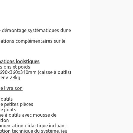
 le démontage systématiques dune
rmations complémentaires sur le
ations logistiques
sions et poids
 690x360x310mm (caisse à outils)
 env. 28kg
de livraison
doutils
de petites pièces
de joints
se à outils avec mousse de
tion
mentation didactique incluant:
ption technique du système, jeu