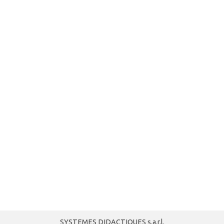
SYSTEMES DIDACTIQUES s.a.r.l.