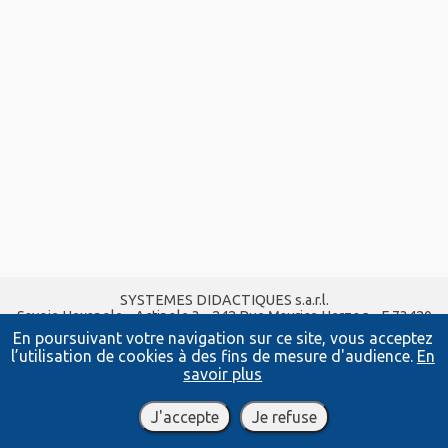
SYSTEMES DIDACTIQUES s.a.r.l.
Savoie Hexapole - Actipole 3 - 242 Rue Maurice Herzog - F 73420
VIVIERS DU LAC
En poursuivant votre navigation sur ce site, vous acceptez
Tel :
04 56 42 80 70
| Fax :
04 56 42 80 71
l’utilisation de cookies à des fins de mesure d'audience.
En
xavier.granjon@systemes-didactiques.fr
savoir plus
www.systemes-didactiques.fr
Conditions Générales de Vente
-
Mentions Légales
J'accepte
Je refuse