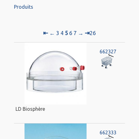
Produits
⇤
⇥
←
3
4
5
6
7
→
26
662327
LD Biosphère
662333