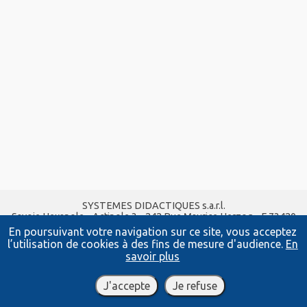
SYSTEMES DIDACTIQUES s.a.r.l.
Savoie Hexapole - Actipole 3 - 242 Rue Maurice Herzog - F 73420
VIVIERS DU LAC
En poursuivant votre navigation sur ce site, vous acceptez
Tel :
04 56 42 80 70
| Fax :
04 56 42 80 71
l’utilisation de cookies à des fins de mesure d'audience.
En
xavier.granjon@systemes-didactiques.fr
savoir plus
www.systemes-didactiques.fr
Conditions Générales de Vente
-
Mentions Légales
J'accepte
Je refuse