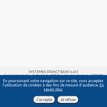
SYSTEMES DIDACTIQUES s.a.r.l.
Savoie Hexapole - Actipole 3 - 242 Rue Maurice Herzog - F 73420
VIVIERS DU LAC
En poursuivant votre navigation sur ce site, vous acceptez
Tel :
04 56 42 80 70
| Fax :
04 56 42 80 71
l’utilisation de cookies à des fins de mesure d'audience.
En
xavier.granjon@systemes-didactiques.fr
savoir plus
www.systemes-didactiques.fr
Conditions Générales de Vente
-
Mentions Légales
J'accepte
Je refuse