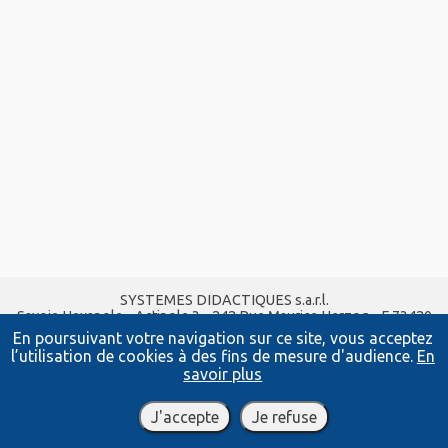
SYSTEMES DIDACTIQUES s.a.r.l.
Savoie Hexapole - Actipole 3 - 242 Rue Maurice Herzog - F 73420
VIVIERS DU LAC
En poursuivant votre navigation sur ce site, vous acceptez
Tel :
04 56 42 80 70
| Fax :
04 56 42 80 71
l’utilisation de cookies à des fins de mesure d'audience.
En
xavier.granjon@systemes-didactiques.fr
savoir plus
www.systemes-didactiques.fr
Conditions Générales de Vente
-
Mentions Légales
J'accepte
Je refuse