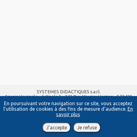
SYSTEMES DIDACTIQUES s.a.r.l.
Savoie Hexapole - Actipole 3 - 242 Rue Maurice Herzog - F 73420
VIVIERS DU LAC
En poursuivant votre navigation sur ce site, vous acceptez
Tel :
04 56 42 80 70
| Fax :
04 56 42 80 71
l’utilisation de cookies à des fins de mesure d'audience.
En
xavier.granjon@systemes-didactiques.fr
savoir plus
www.systemes-didactiques.fr
Conditions Générales de Vente
-
Mentions Légales
J'accepte
Je refuse