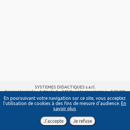
SYSTEMES DIDACTIQUES s.a.r.l.
Savoie Hexapole - Actipole 3 - 242 Rue Maurice Herzog - F 73420
VIVIERS DU LAC
En poursuivant votre navigation sur ce site, vous acceptez
Tel :
04 56 42 80 70
| Fax :
04 56 42 80 71
l’utilisation de cookies à des fins de mesure d'audience.
En
xavier.granjon@systemes-didactiques.fr
savoir plus
www.systemes-didactiques.fr
Conditions Générales de Vente
-
Mentions Légales
J'accepte
Je refuse