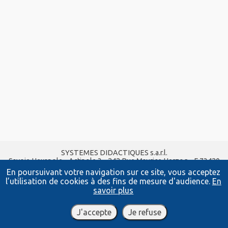
SYSTEMES DIDACTIQUES s.a.r.l.
Savoie Hexapole - Actipole 3 - 242 Rue Maurice Herzog - F 73420
VIVIERS DU LAC
En poursuivant votre navigation sur ce site, vous acceptez
Tel :
04 56 42 80 70
| Fax :
04 56 42 80 71
l’utilisation de cookies à des fins de mesure d'audience.
En
xavier.granjon@systemes-didactiques.fr
savoir plus
www.systemes-didactiques.fr
Conditions Générales de Vente
-
Mentions Légales
J'accepte
Je refuse