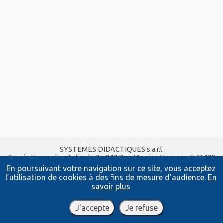
SYSTEMES DIDACTIQUES s.a.r.l.
Savoie Hexapole - Actipole 3 - 242 Rue Maurice Herzog - F 73420
VIVIERS DU LAC
En poursuivant votre navigation sur ce site, vous acceptez
Tel :
04 56 42 80 70
| Fax :
04 56 42 80 71
l’utilisation de cookies à des fins de mesure d'audience.
En
xavier.granjon@systemes-didactiques.fr
savoir plus
www.systemes-didactiques.fr
Conditions Générales de Vente
-
Mentions Légales
J'accepte
Je refuse