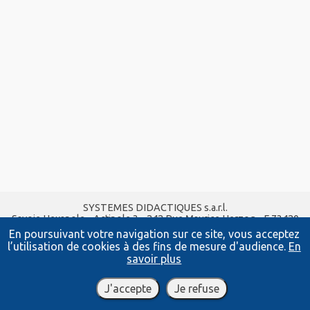
SYSTEMES DIDACTIQUES s.a.r.l.
Savoie Hexapole - Actipole 3 - 242 Rue Maurice Herzog - F 73420
VIVIERS DU LAC
En poursuivant votre navigation sur ce site, vous acceptez
Tel :
04 56 42 80 70
| Fax :
04 56 42 80 71
l’utilisation de cookies à des fins de mesure d'audience.
En
xavier.granjon@systemes-didactiques.fr
savoir plus
www.systemes-didactiques.fr
Conditions Générales de Vente
-
Mentions Légales
J'accepte
Je refuse