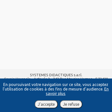
SYSTEMES DIDACTIQUES s.a.r.l.
Savoie Hexapole - Actipole 3 - 242 Rue Maurice Herzog - F 73420
VIVIERS DU LAC
En poursuivant votre navigation sur ce site, vous acceptez
Tel :
04 56 42 80 70
| Fax :
04 56 42 80 71
l’utilisation de cookies à des fins de mesure d'audience.
En
xavier.granjon@systemes-didactiques.fr
savoir plus
www.systemes-didactiques.fr
Conditions Générales de Vente
-
Mentions Légales
J'accepte
Je refuse