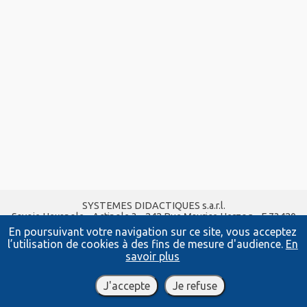
SYSTEMES DIDACTIQUES s.a.r.l.
Savoie Hexapole - Actipole 3 - 242 Rue Maurice Herzog - F 73420
VIVIERS DU LAC
En poursuivant votre navigation sur ce site, vous acceptez
Tel :
04 56 42 80 70
| Fax :
04 56 42 80 71
l’utilisation de cookies à des fins de mesure d'audience.
En
xavier.granjon@systemes-didactiques.fr
savoir plus
www.systemes-didactiques.fr
Conditions Générales de Vente
-
Mentions Légales
J'accepte
Je refuse