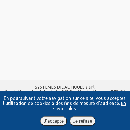
SYSTEMES DIDACTIQUES s.a.r.l.
Savoie Hexapole - Actipole 3 - 242 Rue Maurice Herzog - F 73420
VIVIERS DU LAC
En poursuivant votre navigation sur ce site, vous acceptez
Tel :
04 56 42 80 70
| Fax :
04 56 42 80 71
l’utilisation de cookies à des fins de mesure d'audience.
En
xavier.granjon@systemes-didactiques.fr
savoir plus
www.systemes-didactiques.fr
Conditions Générales de Vente
-
Mentions Légales
J'accepte
Je refuse