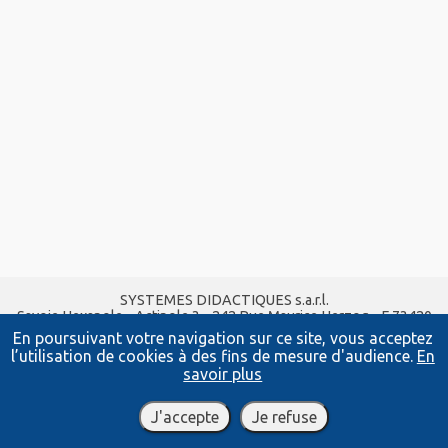
SYSTEMES DIDACTIQUES s.a.r.l.
Savoie Hexapole - Actipole 3 - 242 Rue Maurice Herzog - F 73420
VIVIERS DU LAC
En poursuivant votre navigation sur ce site, vous acceptez
Tel :
04 56 42 80 70
| Fax :
04 56 42 80 71
l’utilisation de cookies à des fins de mesure d'audience.
En
xavier.granjon@systemes-didactiques.fr
savoir plus
www.systemes-didactiques.fr
Conditions Générales de Vente
-
Mentions Légales
J'accepte
Je refuse