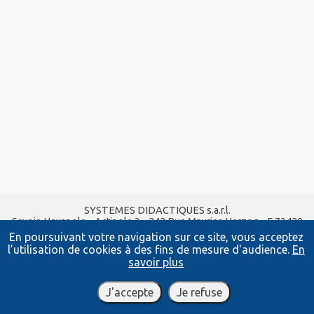
SYSTEMES DIDACTIQUES s.a.r.l.
Savoie Hexapole - Actipole 3 - 242 Rue Maurice Herzog - F 73420
VIVIERS DU LAC
En poursuivant votre navigation sur ce site, vous acceptez
Tel :
04 56 42 80 70
| Fax :
04 56 42 80 71
l’utilisation de cookies à des fins de mesure d'audience.
En
xavier.granjon@systemes-didactiques.fr
savoir plus
www.systemes-didactiques.fr
Conditions Générales de Vente
-
Mentions Légales
J'accepte
Je refuse