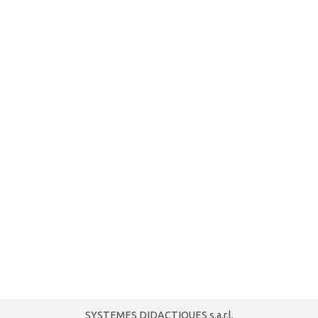
SYSTEMES DIDACTIQUES s.a.r.l.