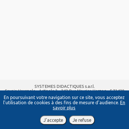
SYSTEMES DIDACTIQUES s.a.r.l.
Savoie Hexapole - Actipole 3 - 242 Rue Maurice Herzog - F 73420
VIVIERS DU LAC
En poursuivant votre navigation sur ce site, vous acceptez
Tel :
04 56 42 80 70
| Fax :
04 56 42 80 71
l’utilisation de cookies à des fins de mesure d'audience.
En
xavier.granjon@systemes-didactiques.fr
savoir plus
www.systemes-didactiques.fr
Conditions Générales de Vente
-
Mentions Légales
J'accepte
Je refuse