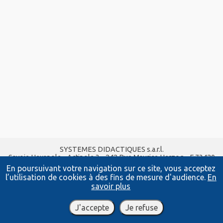
SYSTEMES DIDACTIQUES s.a.r.l.
Savoie Hexapole - Actipole 3 - 242 Rue Maurice Herzog - F 73420
VIVIERS DU LAC
En poursuivant votre navigation sur ce site, vous acceptez
Tel :
04 56 42 80 70
| Fax :
04 56 42 80 71
l’utilisation de cookies à des fins de mesure d'audience.
En
xavier.granjon@systemes-didactiques.fr
savoir plus
www.systemes-didactiques.fr
Conditions Générales de Vente
-
Mentions Légales
J'accepte
Je refuse