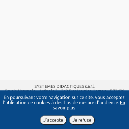
SYSTEMES DIDACTIQUES s.a.r.l.
Savoie Hexapole - Actipole 3 - 242 Rue Maurice Herzog - F 73420
VIVIERS DU LAC
En poursuivant votre navigation sur ce site, vous acceptez
Tel :
04 56 42 80 70
| Fax :
04 56 42 80 71
l’utilisation de cookies à des fins de mesure d'audience.
En
xavier.granjon@systemes-didactiques.fr
savoir plus
www.systemes-didactiques.fr
Conditions Générales de Vente
-
Mentions Légales
J'accepte
Je refuse