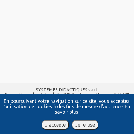
SYSTEMES DIDACTIQUES s.a.r.l.
Savoie Hexapole - Actipole 3 - 242 Rue Maurice Herzog - F 73420
VIVIERS DU LAC
En poursuivant votre navigation sur ce site, vous acceptez
Tel :
04 56 42 80 70
| Fax :
04 56 42 80 71
l’utilisation de cookies à des fins de mesure d'audience.
En
xavier.granjon@systemes-didactiques.fr
savoir plus
www.systemes-didactiques.fr
Conditions Générales de Vente
-
Mentions Légales
J'accepte
Je refuse