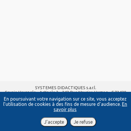
SYSTEMES DIDACTIQUES s.a.r.l.
Savoie Hexapole - Actipole 3 - 242 Rue Maurice Herzog - F 73420
VIVIERS DU LAC
En poursuivant votre navigation sur ce site, vous acceptez
Tel :
04 56 42 80 70
| Fax :
04 56 42 80 71
l’utilisation de cookies à des fins de mesure d'audience.
En
xavier.granjon@systemes-didactiques.fr
savoir plus
www.systemes-didactiques.fr
Conditions Générales de Vente
-
Mentions Légales
J'accepte
Je refuse