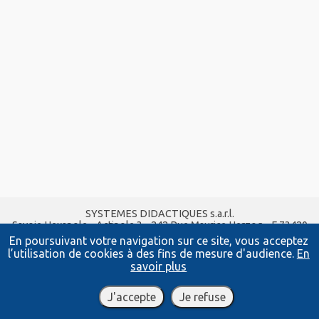
SYSTEMES DIDACTIQUES s.a.r.l.
Savoie Hexapole - Actipole 3 - 242 Rue Maurice Herzog - F 73420
VIVIERS DU LAC
En poursuivant votre navigation sur ce site, vous acceptez
Tel :
04 56 42 80 70
| Fax :
04 56 42 80 71
l’utilisation de cookies à des fins de mesure d'audience.
En
xavier.granjon@systemes-didactiques.fr
savoir plus
www.systemes-didactiques.fr
Conditions Générales de Vente
-
Mentions Légales
J'accepte
Je refuse