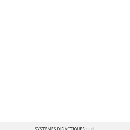
SYSTEMES DIDACTIQUES s.a.r.l.