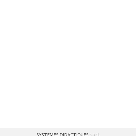
SYSTEMES DIDACTIQUES s.a.r.l.