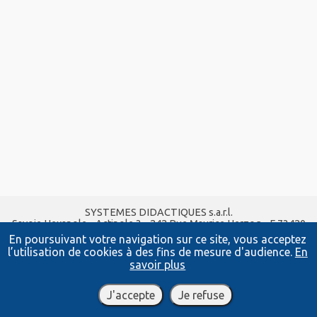
SYSTEMES DIDACTIQUES s.a.r.l.
Savoie Hexapole - Actipole 3 - 242 Rue Maurice Herzog - F 73420
VIVIERS DU LAC
En poursuivant votre navigation sur ce site, vous acceptez
Tel :
04 56 42 80 70
| Fax :
04 56 42 80 71
l’utilisation de cookies à des fins de mesure d'audience.
En
xavier.granjon@systemes-didactiques.fr
savoir plus
www.systemes-didactiques.fr
Conditions Générales de Vente
-
Mentions Légales
J'accepte
Je refuse